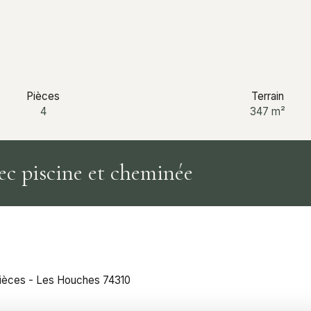
Pièces
Terrain
4
347
m²
ec piscine et cheminée
pièces - Les Houches 74310