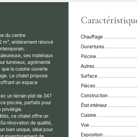
Caractéristiqu
e du centre
Chauffage
2 m², entièrement rénové
Ouvertures
contemporain.
haleureuse, ses matériaux
Piscine
our lumineux, agrémenté
Autres
s que la cuisine ouverte
age. Le chalet propose
Surface
offrant un espace
Pièces
Construction
vec un terrain plat de 347
ce piscine, parfaits pour
État intérieur
privilégié.
Cuisine
tés, ce chalet offre un
. Sa rénovation de qualité,
Vue
n bien unique, idéal pour
Exposition
un investissement de