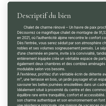
Descriptif du bien
Chalet de charme rénové – Un havre de paix proch
Découvrez ce magnifique chalet de montagne de 91,5
en 2021, où l’authenticité alpine rencontre le confort 
Dès l’entrée, vous serez séduit par son atmosphère c
nobles et ses volumes soigneusement pensés. Le séj
d’une cheminée en pierre, invite à la convivialité, tandi
entièrement équipée crée un véritable espace de part
également deux chambres et des combles aménagés 
modulable selon vos besoins.
À l’extérieur, profitez d’un véritable écrin de détente a
m², une terrasse en bois, un jardin paysager et un espa
savourer les belles journées ensoleillées dans un cadre 
Idéalement situé à proximité du centre et des commodi
équilibre rare entre tranquillité, confort et accessibilité
son charme authentique et son environnement en font u
une résidence principale, une maison de vacances ou 