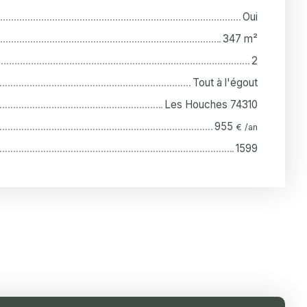
Oui
347
m²
2
Tout à l'égout
Les Houches 74310
955
€ /an
1599