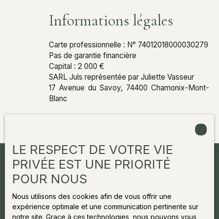
Informations légales
Carte professionnelle : N° 74012018000030279
Pas de garantie financière
Capital : 2 000 €
SARL Juls représentée par Juliette Vasseur
17 Avenue du Savoy, 74400 Chamonix-Mont-
Blanc
LE RESPECT DE VOTRE VIE
Agence
PRIVÉE EST UNE PRIORITÉ
POUR NOUS
Juliette
&
Co
Nous utilisons des cookies afin de vous offrir une
expérience optimale et une communication pertinente sur
IMMOBILIER - CHAMONIX MONT-BLANC
notre site. Grace à ces technologies, nous pouvons vous