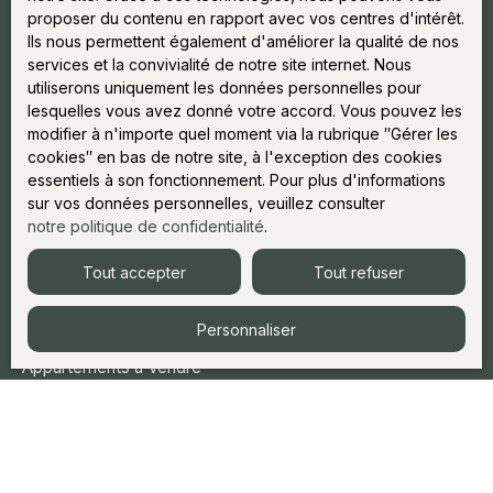
proposer du contenu en rapport avec vos centres d'intérêt.
17 Avenue du Savoy
Ils nous permettent également d'améliorer la qualité de nos
74400 Chamonix-Mont-Blanc
services et la convivialité de notre site internet. Nous
utiliserons uniquement les données personnelles pour
+33 6 12 03 25 87
lesquelles vous avez donné votre accord. Vous pouvez les
info@julietteandco.fr
modifier à n'importe quel moment via la rubrique ″Gérer les
cookies″ en bas de notre site, à l'exception des cookies
essentiels à son fonctionnement. Pour plus d'informations
sur vos données personnelles, veuillez consulter
notre politique de confidentialité
.
Acheter
Tout accepter
Tout refuser
Acheter dans la Vallée de Chamonix
Personnaliser
Chalets à Vendre
Appartements à Vendre
Vendre
Vendre Votre Bien
Demander Estimation