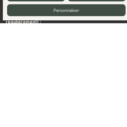
est parfaitement adapté.
Personnaliser
Indicateurs de prix clés (à mettre à jour
régulièrement) :
Type de bien
Appartements
Chalets & Maisons