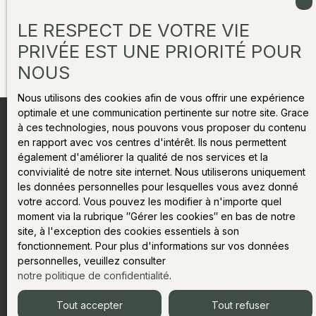
Bonne sélection de maisons spacieuses adaptées à une
LE RESPECT DE VOTRE VIE
vie permanente ou semi-permanente — plus nombreuses
qu'ailleurs dans une vallée qui privilégie généralement le
PRIVÉE EST UNE PRIORITÉ POUR
style chalet.
NOUS
Nous utilisons des cookies afin de vous offrir une expérience
optimale et une communication pertinente sur notre site. Grace
à ces technologies, nous pouvons vous proposer du contenu
Le marché immobilier à Servoz
en rapport avec vos centres d'intérêt. Ils nous permettent
également d'améliorer la qualité de nos services et la
Servoz représente le segment le plus accessible du
convivialité de notre site internet. Nous utiliserons uniquement
marché immobilier de la vallée de Chamonix. Si les prix
les données personnelles pour lesquelles vous avez donné
ont progressé régulièrement dans le sillage de la vallée,
votre accord. Vous pouvez les modifier à n'importe quel
ils restent sensiblement inférieurs à ceux de Chamonix
moment via la rubrique ″Gérer les cookies″ en bas de notre
centre, d'Argentière et même des Houches. La
site, à l'exception des cookies essentiels à son
demande locative est plus modérée qu'à Chamonix
fonctionnement. Pour plus d'informations sur vos données
personnelles, veuillez consulter
centre, mais le village attire une clientèle fidèle en quête
notre politique de confidentialité
.
de séjours calmes et nature, notamment en été. Pour
les acheteurs qui privilégient l'usage personnel avec
Tout accepter
Tout refuser
quelques semaines de location occasionnelle, Servoz