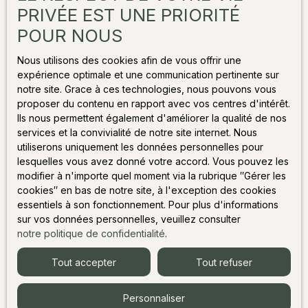
PRIVÉE EST UNE PRIORITÉ
baignoire. Les espaces de vie offrent une
atmosphère chaleureuse et conviviale grâce à une
POUR NOUS
belle cheminée traversante entre le salon et la
Ne manquez plus aucun bien
cuisine, créant un véritable lieu de partage. En
Nous utilisons des cookies afin de vous offrir une
correspondant à votre
annexe, un sauna tonneau ainsi qu’un jacuzzi
expérience optimale et une communication pertinente sur
extérieur viennent compléter ce bien d’exception
notre site. Grace à ces technologies, nous pouvons vous
recherche !
pour des moments de détente tout au long de
proposer du contenu en rapport avec vos centres d'intérêt.
l’année. Le chalet dispose également de deux places
Ils nous permettent également d'améliorer la qualité de nos
de parking privatives extérieures équipées d’une
services et la convivialité de notre site internet. Nous
Prénom
borne de recharge électrique. Disponible à partir du
utiliserons uniquement les données personnelles pour
lesquelles vous avez donné votre accord. Vous pouvez les
10/04/2027.
modifier à n'importe quel moment via la rubrique ″Gérer les
Nom
cookies″ en bas de notre site, à l'exception des cookies
essentiels à son fonctionnement. Pour plus d'informations
Email
sur vos données personnelles, veuillez consulter
notre politique de confidentialité
.
Type d'offre
Vente
Tout accepter
Tout refuser
Type de bien
Chalet
Personnaliser