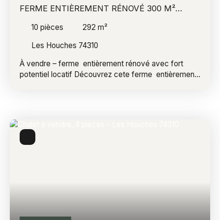
FERME ENTIÈREMENT RÉNOVÉ 300 M²
COMPRENANT 3 APPARTEMENTS
10
pièces
292
m²
Les Houches 74310
À vendre – ferme entièrement rénové avec fort
potentiel locatif Découvrez cete ferme entièrement
rénové en 2016, offrant de belles prestations et un
excellent potentiel d'exploitation. La propriété se
compose de trois appartements indépendants,
chacun disposant de quatre chambres, permettant
d'accueillir une grande capacité d'hébergement.
Cette configuration est idéale pour un investissement
locatif, une activité de location saisonnière, le
logement de personnel ou encore pour une grande
famille souhaitant bénéficier de plusieurs espaces de
vie indépendants. En complément, le bien dispose de
six places de stationnement, un véritable atout pour
les occupants et leurs visiteurs. Fonctionnel, bien
entretenu et prêt à être exploité, ce chalet