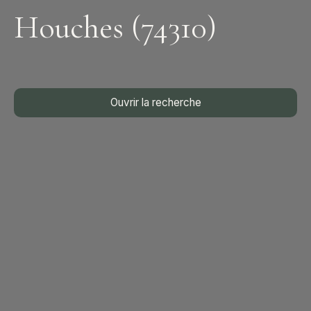
Houches (74310)
Ouvrir la recherche
Type d'offre
Vente
Type de bien
Chalet
Localisation
Les Houches (74310)
Budget max (€)
Surface min (m²)