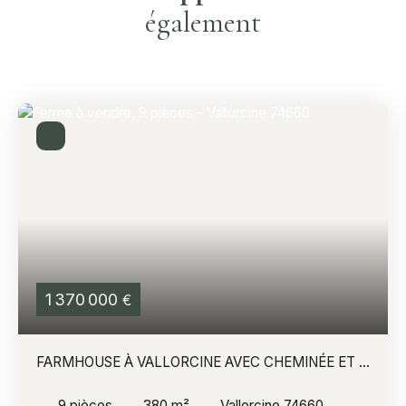
également
1 370 000
€
FARMHOUSE À VALLORCINE AVEC CHEMINÉE ET 9
PIÈCES
9
pièces
380
m²
Vallorcine 74660