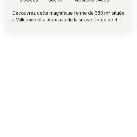
Découvrez cette magnifique ferme de 380 m² située
à Vallorcine et a duex pas de la suisse Dotée de 9
pièces, elle offre un espace parfait pour une vie
familiale ou des réceptions ou une activité de
chambres d'hôtes. Le charme rustique des poutres
apparentes se marie harmonieusement avec le
confort moderne, créant un intérieur chaleureux et
accueillant. Entièrement meublée, cette propriété est
prête à vous recevoir. La cheminée ajoute une
touche cosy, idéale pour les soirées d'hiver. De plus,
la triple vitrage garantit efficacité énergétique et
tranquillité, tout en offrant une vue imprenable sur le
paysage montagnard environnant. Avec ses espaces
généreux, cette ferme est un lieu de vie
exceptionnel. La salle de jeux, combinée à des
espaces de vie spacieux, fait de ce bien un endroit
idéal pour se détendre et profiter de moments
conviviaux en famille ou entre amis. Six places de
parking exterieures.