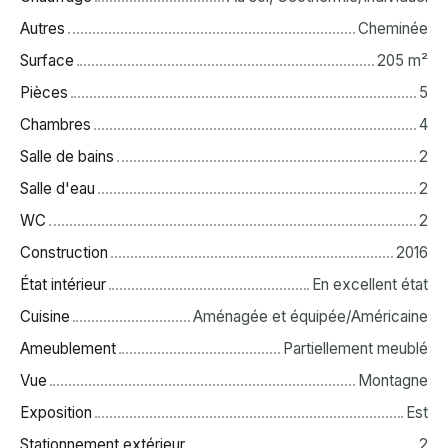
Autres
Cheminée
Surface
205
m²
Pièces
5
Chambres
4
Salle de bains
2
Salle d'eau
2
WC
2
Construction
2016
État intérieur
En excellent état
Cuisine
Aménagée et équipée/Américaine
Ameublement
Partiellement meublé
Vue
Montagne
Exposition
Est
Stationnement extérieur
2