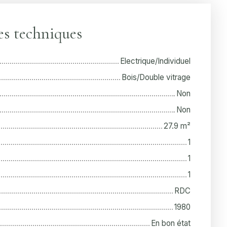
es techniques
Electrique/Individuel
Bois/Double vitrage
Non
Non
27.9
m²
1
1
1
RDC
1980
En bon état