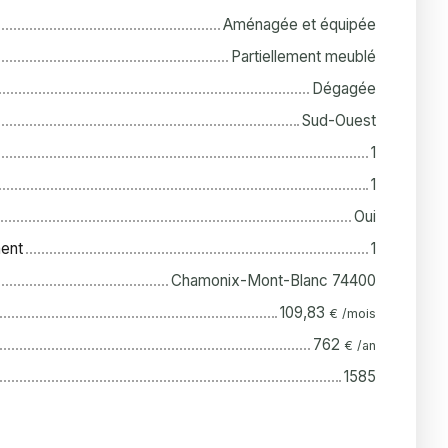
Aménagée et équipée
Partiellement meublé
Dégagée
Sud-Ouest
1
1
Oui
ent
1
Chamonix-Mont-Blanc 74400
109,83
€ /mois
762
€ /an
1585