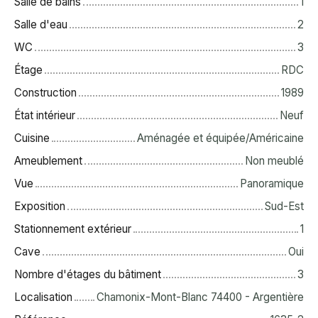
Salle de bains
1
Salle d'eau
2
WC
3
Étage
RDC
Construction
1989
État intérieur
Neuf
Cuisine
Aménagée et équipée/Américaine
Ameublement
Non meublé
Vue
Panoramique
Exposition
Sud-Est
Stationnement extérieur
1
Cave
Oui
Nombre d'étages du bâtiment
3
Localisation
Chamonix-Mont-Blanc 74400 - Argentière