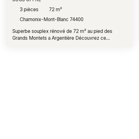
3
pièces
72
m²
Chamonix-Mont-Blanc 74400
Superbe souplex rénové de 72 m² au pied des
Grands Montets a Argentière Découvrez ce
magnifique souplex de 72 m², entièrement rénové
avec goût, offrant des prestations de qualité et un
emplacement privilégié à seulement quelques pas du
domaine skiable des Grands Montets. Dès l'entrée,
vous serez séduit par une belle pièce de vie
lumineuse avec cuisine ouverte, prolongée par une
agréable terrasse exposée sud-est. Celle-ci
bénéficie d'une vue exceptionnelle sur les
montagnes, idéale pour profiter pleinement de
l'environnement alpin. L'espace nuit, situé en
souplex, comprend deux belles chambres
bénéficiant chacune d'un puits de lumière, apportant
une luminosité naturelle rare et un confort optimal.
Vous y trouverez également deux salles de douche