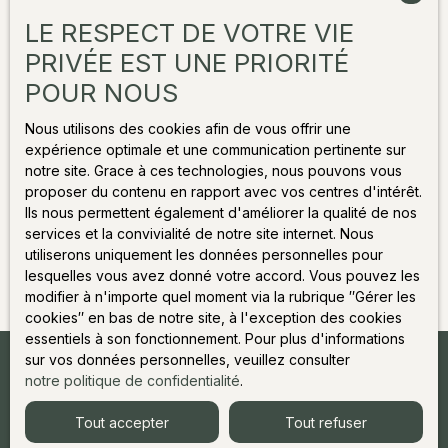
LE RESPECT DE VOTRE VIE
Société Worldline, Service Bloctel, CS 61311, 41013
PRIVÉE EST UNE PRIORITÉ
BLOIS CEDEX.
POUR NOUS
Pour en savoir plus sur le traitement de vos données
personnelles, veuillez consulter notre
politique de
Nous utilisons des cookies afin de vous offrir une
confidentialité
.
expérience optimale et une communication pertinente sur
notre site. Grace à ces technologies, nous pouvons vous
proposer du contenu en rapport avec vos centres d'intérêt.
Ils nous permettent également d'améliorer la qualité de nos
Recevoir des annonces
services et la convivialité de notre site internet. Nous
utiliserons uniquement les données personnelles pour
lesquelles vous avez donné votre accord. Vous pouvez les
modifier à n'importe quel moment via la rubrique ″Gérer les
cookies″ en bas de notre site, à l'exception des cookies
essentiels à son fonctionnement. Pour plus d'informations
sur vos données personnelles, veuillez consulter
Agence
notre politique de confidentialité
.
Juliette
&
Co
Tout accepter
Tout refuser