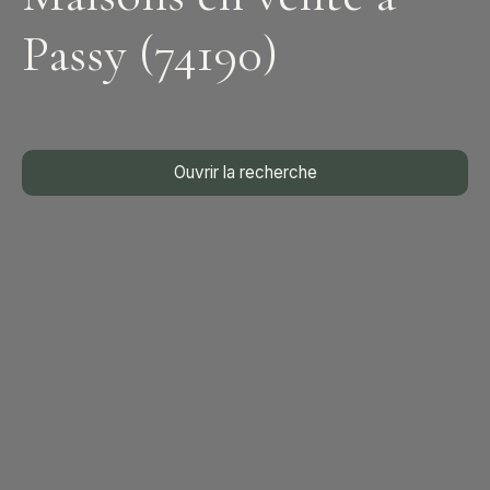
Passy (74190)
Ouvrir la recherche
Type d'offre
Vente
Type de bien
Maison
Localisation
Passy (74190)
Budget max (€)