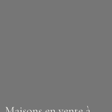
+33 6 12 03 25 87
Maisons en vente à