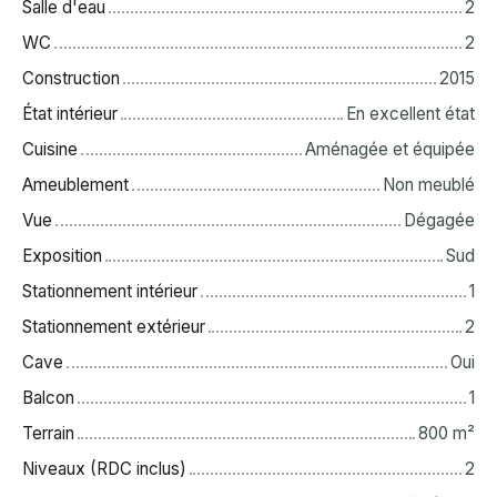
Salle d'eau
2
WC
2
Construction
2015
État intérieur
En excellent état
Cuisine
Aménagée et équipée
Ameublement
Non meublé
Vue
Dégagée
Exposition
Sud
Stationnement intérieur
1
Stationnement extérieur
2
Cave
Oui
Balcon
1
Terrain
800
m²
Niveaux (RDC inclus)
2