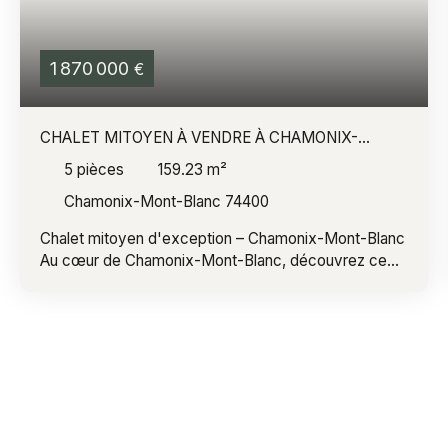
1 870 000
€
CHALET MITOYEN À VENDRE À CHAMONIX-
MONT-BLANC
5
pièces
159.23
m²
Chamonix-Mont-Blanc 74400
Chalet mitoyen d'exception – Chamonix-Mont-Blanc
Au cœur de Chamonix-Mont-Blanc, découvrez ce
superbe chalet mitoyen de 159,23 m² de surface
totale (132,40 m² Loi Carrez), offrant un cadre de vie
privilégié face aux montagnes. Réparti sur 5 pièces, il
comprend 4 belles chambres et de généreux
espaces de vie baignés de lumière. Le séjour,
agrémenté d'une cheminée, crée une atmosphère
chaleureuse et conviviale, idéale pour partager des
moments en famille ou entre amis après une journée