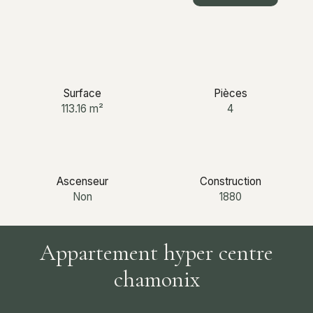
+33 6 12 03 25 87
Surface
Pièces
113.16
m²
4
Ascenseur
Construction
Non
1880
Appartement hyper centre
chamonix