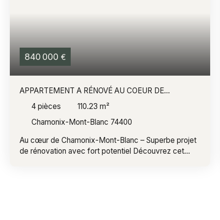
840 000
€
APPARTEMENT A RÉNOVÉ AU COEUR DE
CHAMONIX
4
pièces
110.23
m²
Chamonix-Mont-Blanc 74400
Au cœur de Chamonix-Mont-Blanc – Superbe projet
de rénovation avec fort potentiel Découvrez cet
appartement de 110,23 m², idéalement situé en plein
cœur de Chamonix-Mont-Blanc, offrant une
opportunité rare de créer un bien d'exception dans
l'une des stations les plus prisées des Alpes. Ce bien
de 5 pièces séduit par ses beaux volumes et sa
luminosité. Il comprend un vaste séjour avec parquet,