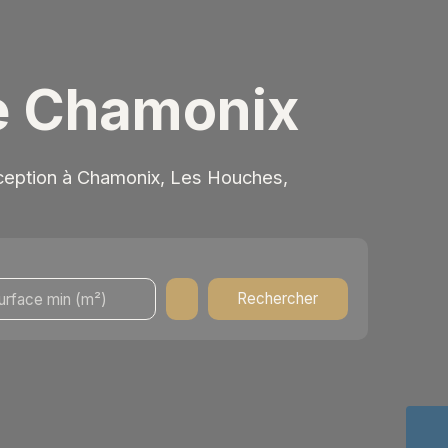
de Chamonix
xception à Chamonix, Les Houches,
Rechercher
urface min (m²)