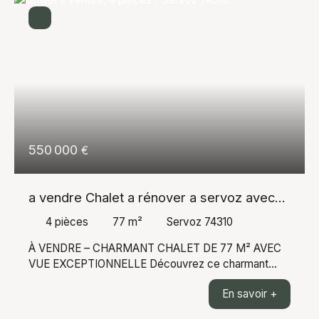
550 000
€
a vendre Chalet a rénover a servoz avec
vue dégagée
4
pièces
77
m²
Servoz 74310
À VENDRE – CHARMANT CHALET DE 77 M² AVEC
VUE EXCEPTIONNELLE Découvrez ce charmant
chalet de 77 m², idéalement situé et offrant un cadre
En savoir +
de vie privilégié au cœur de la montagne. Réparti sur
trois niveaux, il se compose : Au rez-de-chaussée :