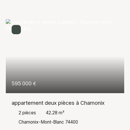
• Un garage pratique et facilement accessible. Au 1er
étage : • Une entrée • Une salle de douche avec
WC • Une cuisine ouverte sur un agréable séjour •
Un balcon exposé plein sud, bénéficiant d’une vue
exceptionnelle sur les montagnes Au dernier étage :
• Trois chambres, dont deux avec balcon • Une salle
d’eau Grâce à son exposition plein sud, ses espaces
extérieurs et sa magnifique vue, ce chalet offre un
environnement particulièrement agréable, été
comme hiver. Il conviendra parfaitement aussi bien à
une résidence principale qu’à un pied-à-terre à la
montagne, ou encore à un projet de résidence
secondaire. Un chalet plein de charme, avec un beau
595 000
€
potentiel et une vue rare. À découvrir sans tarder !
appartement deux pièces à Chamonix
2
pièces
42.28
m²
Chamonix-Mont-Blanc 74400