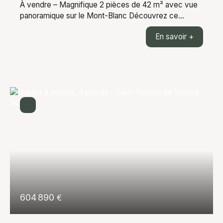
À vendre – Magnifique 2 pièces de 42 m² avec vue
panoramique sur le Mont-Blanc Découvrez ce
superbe appartement de 42 m², entièrement rénové
En savoir +
avec soin, offrant un cadre de vie exceptionnel face
à toute la chaîne du Mont-Blanc. Dès l'entrée, vous
serez séduit par sa belle luminosité et son
agencement optimisé. L'appartement comprend une
agréable pièce de vie ouverte sur une cuisine
moderne entièrement équipée, une chambre
confortable ainsi qu'une salle de bains
contemporaine. Aucun travaux n'est à prévoir, vous
n'aurez plus qu'à poser vos valises. Son principal
atout est sans aucun doute sa vue imprenable sur
l'ensemble de la chaîne du Mont-Blanc, un panorama
rare qui accompagne le quotidien en toutes saisons.
Ce bien conviendra aussi bien à une résidence
principale qu'à une résidence secondaire ou à un
investissement locatif. Une opportunité à découvrir
604 890
€
sans tarder.