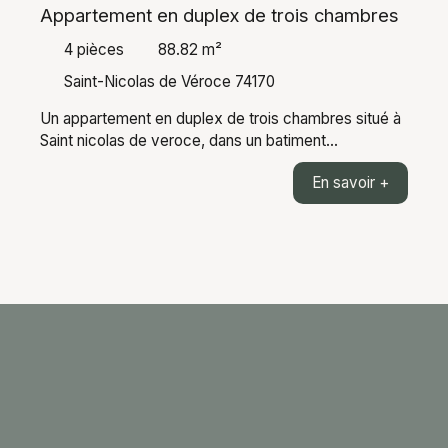
Appartement en duplex de trois chambres
4
pièces
88.82
m²
Saint-Nicolas de Véroce 74170
Un appartement en duplex de trois chambres situé à
Saint nicolas de veroce, dans un batiment
entièrement refait. L'appartement de 88,82m²
En savoir +
habitable (66,22m² LC) est composé d'une entrée,
une pièce de vie de 34m² donnant sur un balcon, une
chambre donnant elle aussi sur un balcon, une salle
de bain, un wc, à l'étage deux grandes chambres
ensuite. Vue magnifique sur la chaine du mont blanc.
Prestations de qualités et emplacement proche des
pistes de skis. En annexe: une cave, un casier à skis
et une place de parking. Le projet est prévu pour le 2
trimestre 2027. Les informations sur les risques
auxquels ce bien est exposé sont disponibles sur le
site Géorisques : georisques. gouv. fr