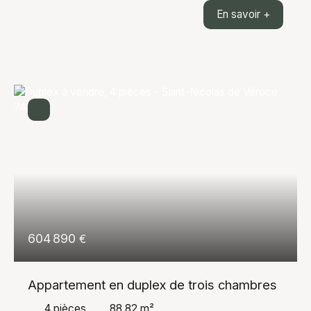
superbe appartement de 42 m², entièrement rénové
En savoir +
avec soin, offrant un cadre de vie exceptionnel face
à toute la chaîne du Mont-Blanc. Dès l'entrée, vous
serez séduit par sa belle luminosité et son
agencement optimisé. L'appartement comprend une
agréable pièce de vie ouverte sur une cuisine
moderne entièrement équipée, une chambre
confortable ainsi qu'une salle de bains
contemporaine. Aucun travaux n'est à prévoir, vous
n'aurez plus qu'à poser vos valises. Son principal
atout est sans aucun doute sa vue imprenable sur
l'ensemble de la chaîne du Mont-Blanc, un panorama
rare qui accompagne le quotidien en toutes saisons.
Ce bien conviendra aussi bien à une résidence
principale qu'à une résidence secondaire ou à un
investissement locatif. Une opportunité à découvrir
604 890
€
sans tarder.
Appartement en duplex de trois chambres
4
pièces
88.82
m²