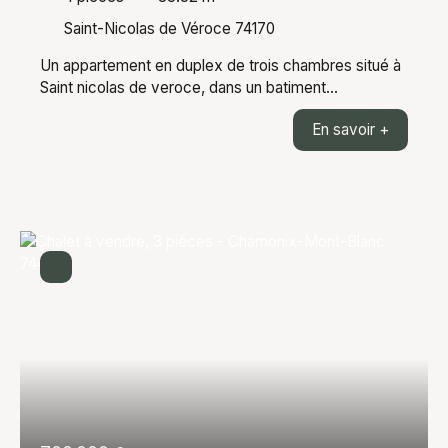
Saint-Nicolas de Véroce 74170
Un appartement en duplex de trois chambres situé à
Saint nicolas de veroce, dans un batiment
entièrement refait. L'appartement de 88,82m²
En savoir +
habitable (66,22m² LC) est composé d'une entrée,
une pièce de vie de 34m² donnant sur un balcon, une
chambre donnant elle aussi sur un balcon, une salle
de bain, un wc, à l'étage deux grandes chambres
ensuite. Vue magnifique sur la chaine du mont blanc.
Prestations de qualités et emplacement proche des
pistes de skis. En annexe: une cave, un casier à skis
et une place de parking. Le projet est prévu pour le 2
trimestre 2027. Les informations sur les risques
auxquels ce bien est exposé sont disponibles sur le
site Géorisques : georisques. gouv. fr