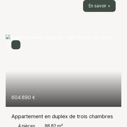
superbe appartement de 42 m², entièrement rénové
En savoir +
avec soin, offrant un cadre de vie exceptionnel face
à toute la chaîne du Mont-Blanc. Dès l'entrée, vous
serez séduit par sa belle luminosité et son
agencement optimisé. L'appartement comprend une
agréable pièce de vie ouverte sur une cuisine
moderne entièrement équipée, une chambre
confortable ainsi qu'une salle de bains
contemporaine. Aucun travaux n'est à prévoir, vous
n'aurez plus qu'à poser vos valises. Son principal
atout est sans aucun doute sa vue imprenable sur
l'ensemble de la chaîne du Mont-Blanc, un panorama
rare qui accompagne le quotidien en toutes saisons.
Ce bien conviendra aussi bien à une résidence
principale qu'à une résidence secondaire ou à un
investissement locatif. Une opportunité à découvrir
604 890
€
sans tarder.
Appartement en duplex de trois chambres
4
pièces
88.82
m²