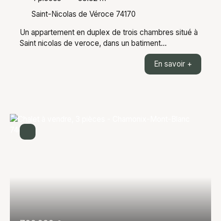
Saint-Nicolas de Véroce 74170
Un appartement en duplex de trois chambres situé à
Saint nicolas de veroce, dans un batiment
entièrement refait. L'appartement de 88,82m²
En savoir +
habitable (66,22m² LC) est composé d'une entrée,
une pièce de vie de 34m² donnant sur un balcon, une
chambre donnant elle aussi sur un balcon, une salle
de bain, un wc, à l'étage deux grandes chambres
ensuite. Vue magnifique sur la chaine du mont blanc.
Prestations de qualités et emplacement proche des
pistes de skis. En annexe: une cave, un casier à skis
et une place de parking. Le projet est prévu pour le 2
trimestre 2027. Les informations sur les risques
auxquels ce bien est exposé sont disponibles sur le
site Géorisques : georisques. gouv. fr