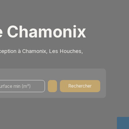
de Chamonix
xception à Chamonix, Les Houches,
Rechercher
urface min (m²)