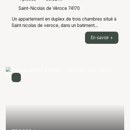
Saint-Nicolas de Véroce 74170
Un appartement en duplex de trois chambres situé à
Saint nicolas de veroce, dans un batiment
entièrement refait. L'appartement de 88,82m²
En savoir +
habitable (66,22m² LC) est composé d'une entrée,
une pièce de vie de 34m² donnant sur un balcon, une
chambre donnant elle aussi sur un balcon, une salle
de bain, un wc, à l'étage deux grandes chambres
ensuite. Vue magnifique sur la chaine du mont blanc.
Prestations de qualités et emplacement proche des
pistes de skis. En annexe: une cave, un casier à skis
et une place de parking. Le projet est prévu pour le 2
trimestre 2027. Les informations sur les risques
auxquels ce bien est exposé sont disponibles sur le
site Géorisques : georisques. gouv. fr