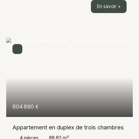
superbe appartement de 42 m², entièrement rénové
En savoir +
avec soin, offrant un cadre de vie exceptionnel face
à toute la chaîne du Mont-Blanc. Dès l'entrée, vous
serez séduit par sa belle luminosité et son
agencement optimisé. L'appartement comprend une
agréable pièce de vie ouverte sur une cuisine
moderne entièrement équipée, une chambre
confortable ainsi qu'une salle de bains
contemporaine. Aucun travaux n'est à prévoir, vous
n'aurez plus qu'à poser vos valises. Son principal
atout est sans aucun doute sa vue imprenable sur
l'ensemble de la chaîne du Mont-Blanc, un panorama
rare qui accompagne le quotidien en toutes saisons.
Ce bien conviendra aussi bien à une résidence
principale qu'à une résidence secondaire ou à un
investissement locatif. Une opportunité à découvrir
604 890
€
sans tarder.
Appartement en duplex de trois chambres
4
pièces
88.82
m²