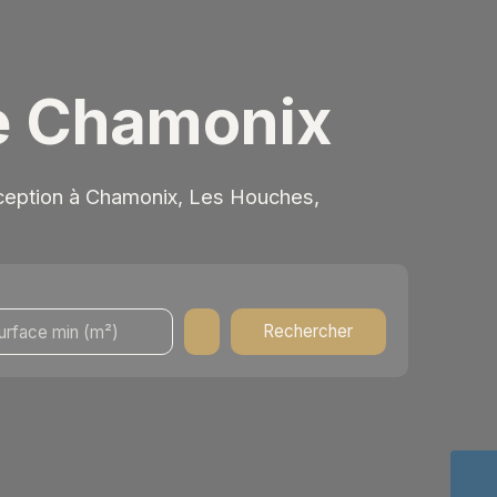
de Chamonix
xception à Chamonix, Les Houches,
Rechercher
urface min (m²)