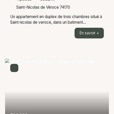
Saint-Nicolas de Véroce 74170
Un appartement en duplex de trois chambres situé à
Saint nicolas de veroce, dans un batiment
entièrement refait. L'appartement de 88,82m²
En savoir +
habitable (66,22m² LC) est composé d'une entrée,
une pièce de vie de 34m² donnant sur un balcon, une
chambre donnant elle aussi sur un balcon, une salle
de bain, un wc, à l'étage deux grandes chambres
ensuite. Vue magnifique sur la chaine du mont blanc.
Prestations de qualités et emplacement proche des
pistes de skis. En annexe: une cave, un casier à skis
et une place de parking. Le projet est prévu pour le 2
trimestre 2027. Les informations sur les risques
auxquels ce bien est exposé sont disponibles sur le
site Géorisques : georisques. gouv. fr