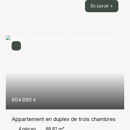
superbe appartement de 42 m², entièrement rénové
En savoir +
avec soin, offrant un cadre de vie exceptionnel face
à toute la chaîne du Mont-Blanc. Dès l'entrée, vous
serez séduit par sa belle luminosité et son
agencement optimisé. L'appartement comprend une
agréable pièce de vie ouverte sur une cuisine
moderne entièrement équipée, une chambre
confortable ainsi qu'une salle de bains
contemporaine. Aucun travaux n'est à prévoir, vous
n'aurez plus qu'à poser vos valises. Son principal
atout est sans aucun doute sa vue imprenable sur
l'ensemble de la chaîne du Mont-Blanc, un panorama
rare qui accompagne le quotidien en toutes saisons.
Ce bien conviendra aussi bien à une résidence
principale qu'à une résidence secondaire ou à un
investissement locatif. Une opportunité à découvrir
604 890
€
sans tarder.
Appartement en duplex de trois chambres
4
pièces
88.82
m²