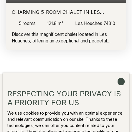
haven of peace, offering breathtaking views of the
surrounding area. This is a rare opportunity to own a
CHARMING 5-ROOM CHALET IN LES
renovated three-bedroom chalet close to all
HOUCHES
5
rooms
121.8
m²
Les Houches 74310
amenities. Attached: three outdoor parking spaces.
Discover this magnificent chalet located in Les
Houches, offering an exceptional and peaceful
setting. Composed of 4 bedrooms + 1 mezzanine
bedroom, 2 bathrooms, including a master suite with
a walk-in shower, a bathtub in the second.
A beautiful living room with a fireplace crossing
between the living room and the kitchen, bringing a
nice conviviality to the living spaces
Additionally: a barrel sauna and an outdoor jacuzzi
RESPECTING YOUR PRIVACY IS
complete this property.
Two private outdoor parking spaces with an electric
Create an alert
A PRIORITY FOR US
charging station Available from 10/04/2027
We use cookies to provide you with an optimal experience
and relevant communication on our site. Thanks to these
First name
technologies, we can offer you content related to your
interests. They also allow us to improve the quality of our