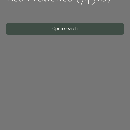
Open search
Type of offer
Sale
Type of property
Chalet
Location
Les Houches (74310)
Max budget (€)
Min area (m²)