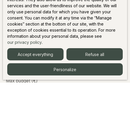
Last name
services and the user-friendliness of our website. We will
only use personal data for which you have given your
consent. You can modify it at any time via the ″Manage
Email
cookies″ section at the bottom of our site, with the
exception of cookies essential to its operation. For more
Type of offer
information about your personal data, please see
Sale
our privacy policy
.
Type of property
Chalet
Accept everything
Refuse all
Location
Les Houches (74310)
Personalize
Max budget (€)
Min area (m²)
Min rooms
I agree to the processing of my personal data in